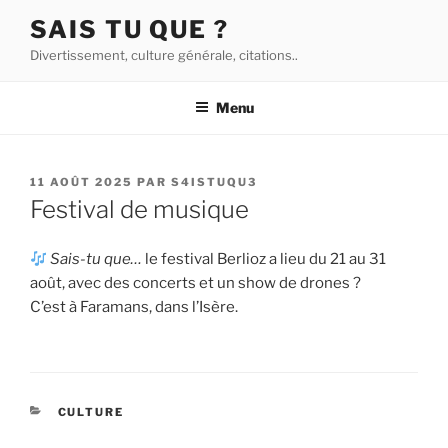
Aller
SAIS TU QUE ?
au
Divertissement, culture générale, citations..
contenu
principal
Menu
PUBLIÉ
11 AOÛT 2025
PAR
S4ISTUQU3
LE
Festival de musique
Sais-tu que…
le festival Berlioz a lieu du 21 au 31
août, avec des concerts et un show de drones ?
C’est à Faramans, dans l’Isère.
CATÉGORIES
CULTURE