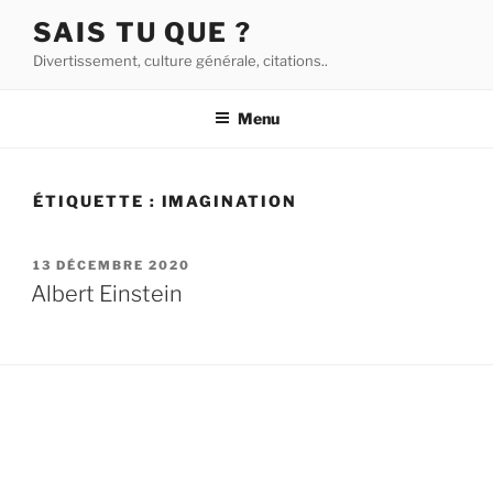
Aller
SAIS TU QUE ?
au
Divertissement, culture générale, citations..
contenu
principal
Menu
ÉTIQUETTE :
IMAGINATION
PUBLIÉ
13 DÉCEMBRE 2020
LE
Albert Einstein