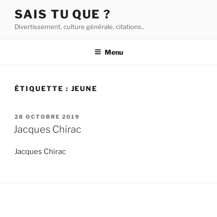
Aller
SAIS TU QUE ?
au
Divertissement, culture générale, citations..
contenu
principal
Menu
ÉTIQUETTE :
JEUNE
PUBLIÉ
28 OCTOBRE 2019
LE
Jacques Chirac
Jacques Chirac