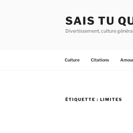
Aller
au
SAIS TU Q
contenu
principal
Divertissement, culture générale
Culture
Citations
Amou
ÉTIQUETTE :
LIMITES