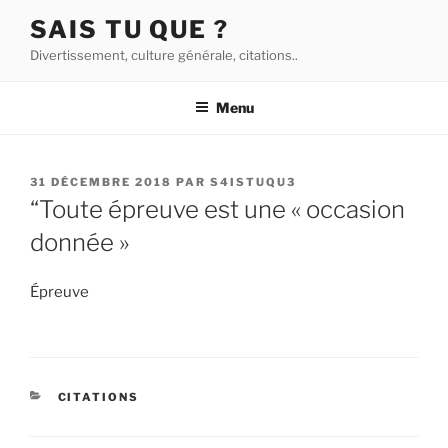
Aller
SAIS TU QUE ?
au
Divertissement, culture générale, citations..
contenu
principal
Menu
PUBLIÉ
31 DÉCEMBRE 2018
PAR
S4ISTUQU3
LE
“Toute épreuve est une « occasion
donnée »
Épreuve
CATÉGORIES
CITATIONS