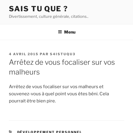
Aller
SAIS TU QUE ?
au
Divertissement, culture générale, citations..
contenu
principal
Menu
PUBLIÉ
4 AVRIL 2015
PAR
S4ISTUQU3
LE
Arrêtez de vous focaliser sur vos
malheurs
Arrêtez de vous focaliser sur vos malheurs et
souvenez-vous à quel point vous êtes béni. Cela
pourrait être bien pire.
CATÉGORIES
DÉVELOPPEMENT PERSONNEL